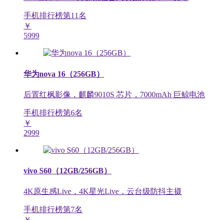
手机排行榜第
11
名
￥
5999
华为nova 16（256GB）
后置红枫影像，麒麟9010S 芯片，7000mAh 巨鲸电池
手机排行榜第
6
名
￥
2999
vivo S60（12GB/256GB）
4K原生感Live，4K星光Live，云台级防抖主摄
手机排行榜第
7
名
￥