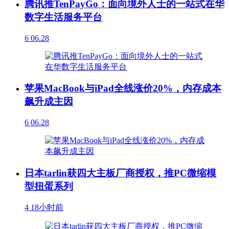
腾讯推TenPayGo：面向境外人士的一站式在华
数字生活服务平台
6
06.28
苹果MacBook与iPad全线涨价20%，内存成本
飙升成主因
6
06.28
日本tarlin获四大主板厂商授权，推PC微缩模
型扭蛋系列
4
18小时前