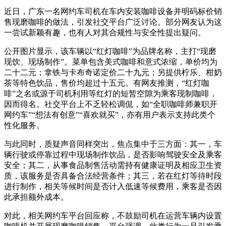
近日，广东一名网约车司机在车内安装咖啡设备并明码标价销
售现磨咖啡的做法，引发社交平台广泛讨论。部分网友认为这
一尝试新颖有趣，也有人对其合规性与安全性提出疑问。
公开图片显示，该车辆以“红灯咖啡”为品牌名称，主打“现磨
现饮、现场制作”。菜单包含美式咖啡和意式浓缩，单价均为
二十二元；拿铁与卡布奇诺定价二十九元；另提供柠乐、柑奶
茶等特色饮品，售价均超过十五元。有网友推测，“红灯咖
啡”之名或源于司机利用等红灯的短暂空隙为乘客现制咖啡，
因而得名。社交平台上不乏轻松调侃，如“全职咖啡师兼职开
网约车”“想法有创意”“喜欢就买”，亦有用户表示支持此类个
性化服务。
与此同时，质疑声音同样突出，焦点集中于三方面：其一，车
辆行驶或停靠过程中现场制作饮品，是否影响驾驶安全及乘客
安全；其二，从事食品制售活动需持有健康证明及相应卫生资
质，该服务是否具备合法经营条件；其三，若在红灯等待时段
进行制作，相关等候时间是否计入低速等候费用，乘客是否因
此承担额外成本。
对此，相关网约车平台回应称，不鼓励司机在运营车辆内设置