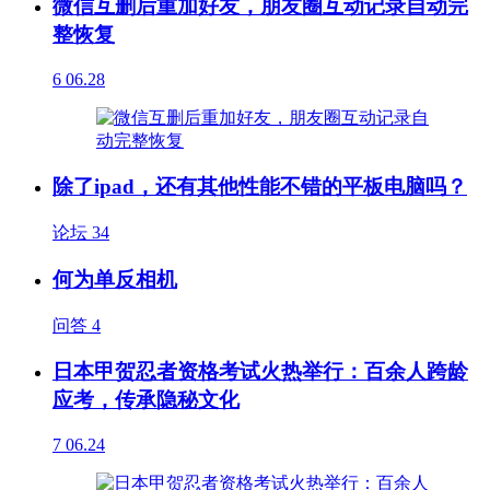
微信互删后重加好友，朋友圈互动记录自动完
整恢复
6
06.28
除了ipad，还有其他性能不错的平板电脑吗？
论坛
34
何为单反相机
问答
4
日本甲贺忍者资格考试火热举行：百余人跨龄
应考，传承隐秘文化
7
06.24