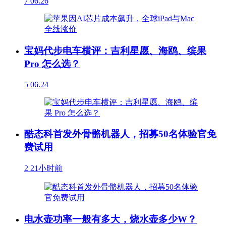
7
06.26
宝妈代步电车横评：吉利星愿、海鸥、缤果
Pro 怎么选？
5
06.24
酷态科首发外骨骼机器人，招募50名体验官免
费试用
2
21小时前
电水壶功率一般有多大，烧水壶多少W？