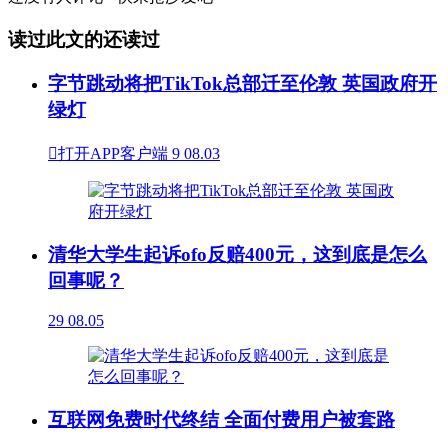
读过此文的还读过
字节跳动将把TikTok总部迁至伦敦 英国政府开
绿灯

打开APP客户端
9
08.03
清华大学生起诉ofo反赔400元，这到底是怎么
回事呢？
29
08.05
互联网免费时代终结 全面付费用户被套路