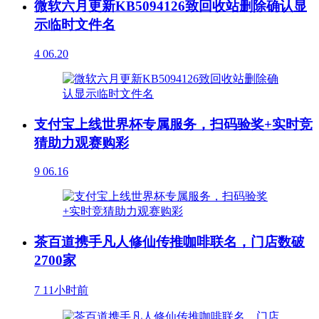
微软六月更新KB5094126致回收站删除确认显
示临时文件名
4
06.20
支付宝上线世界杯专属服务，扫码验奖+实时竞
猜助力观赛购彩
9
06.16
茶百道携手凡人修仙传推咖啡联名，门店数破
2700家
7
11小时前