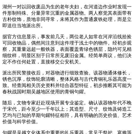
湖州一对以回收废品为生的老年夫妇，在河道边作业时发现一
件形制特殊、分量异常沉重的金属器物。两人察觉其表面带有
古朴纹饰，质地非同寻常，未将其作为普通废铁处理，而是立
即送往当地派出所。
据官方信息显示，事发前几天，两位老人如常在河岸沿线拾捡
可回收物品，偶然间注意到这件埋于浅土中的物件。经初步观
察，其重量远超一般铁器，表面覆盖青绿色锈层，隐约可见精
细纹样，明显区别于日常所见废旧金属。经简单商议，他们决
定不作任何处置，直接移交公安机关。
派出所民警接收后，对器物进行细致查验。该器物通体修长，
锈色沉厚，纹饰轮廓清晰，整体风格与古代青铜礼乐器高度一
致。经查阅相关历史资料并结合器型特征，初步推断其可能为
春秋战国时期吴越地区使用的青铜句鑃。
随后，文物专家赶赴现场开展专业鉴定。确认该器物年代不晚
于宋代，距今至少一千年以上；其造型、尺寸、纹饰及铸造工
艺均与已知的早期句鑃特征相符，具有明确的历史价值、艺术
价值与科学价值。
句鑃是吴越文化体系中重要的礼乐重器，常见于祭祀、宴飨等