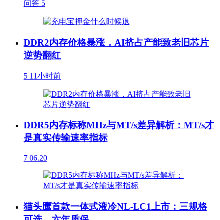
问答
5
DDR2内存价格暴涨，AI挤占产能致老旧芯片
逆势翻红
5
11小时前
DDR5内存标称MHz与MT/s差异解析：MT/s才
是真实传输速率指标
7
06.20
猫头鹰首款一体式液冷NL-LC1上市：三规格
可选，六年质保