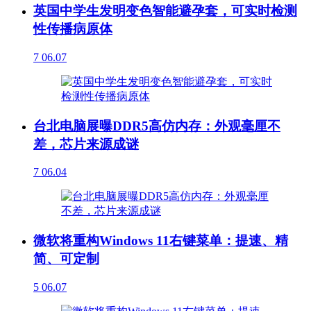
英国中学生发明变色智能避孕套，可实时检测
性传播病原体
7
06.07
台北电脑展曝DDR5高仿内存：外观毫厘不
差，芯片来源成谜
7
06.04
微软将重构Windows 11右键菜单：提速、精
简、可定制
5
06.07