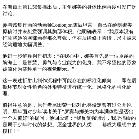
在海贼王第1156集播出后，主角娜美的身体比例再度引发广泛
讨论。
参与该集作画的动画师Lonionjon随后坦言，自己在绘制娜美
原稿时并未刻意强调其胸部体积。他明确表示：“我原本没有
打算将她的胸部画得那么夸张，但在后续修正阶段，尺寸被未
经沟通地大幅调整。”
他进一步解释创作初衷：“在我心中，娜美首先是一位卓越的
航海士，是智慧、勇气与专业能力的化身。我不希望她的形象
被简化为某种单一的视觉暗示。”
这一表述折射出制作流程中可能存在的标准化倾向——即在后
期环节对女性角色的外形特征进行统一化、风格化的强化处
理。
值得注意的是，原作者尾田荣一郎对此类设定曾有过公开说
明。早年面对少年读者关于“罗宾与娜美均为丰满体型是否出
于个人偏好”的提问，他回应道：“我反复强调过，我所描绘的
是属于少年时代的梦想。愿全世界的人类——都成为理想中的
模样！”