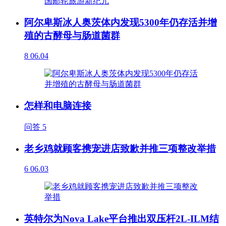
阿尔卑斯冰人奥茨体内发现5300年仍存活并增
殖的古酵母与肠道菌群
8
06.04
怎样和电脑连接
问答
5
老乡鸡就顾客携宠进店致歉并推三项整改举措
6
06.03
英特尔为Nova Lake平台推出双压杆2L-ILM结