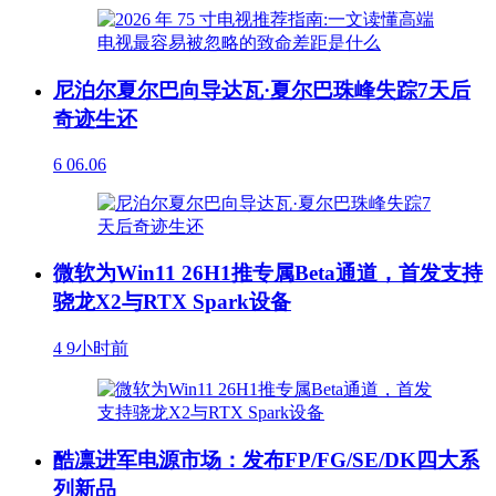
尼泊尔夏尔巴向导达瓦·夏尔巴珠峰失踪7天后
奇迹生还
6
06.06
微软为Win11 26H1推专属Beta通道，首发支持
骁龙X2与RTX Spark设备
4
9小时前
酷凛进军电源市场：发布FP/FG/SE/DK四大系
列新品