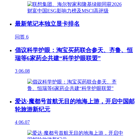
最新笔记本独立显卡排名
问答
6
倡议科学护眼：淘宝买药联合参天、齐鲁、恒
瑞等6家药企共建“科学护眼联盟”
3
06.08
爱达·魔都号首航无目的地海上游，开启中国邮
轮旅游新纪元
4
06.07