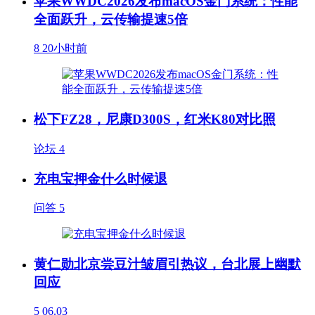
苹果WWDC2026发布macOS金门系统：性能
全面跃升，云传输提速5倍
8
20小时前
松下FZ28，尼康D300S，红米K80对比照
论坛
4
充电宝押金什么时候退
问答
5
黄仁勋北京尝豆汁皱眉引热议，台北展上幽默
回应
5
06.03