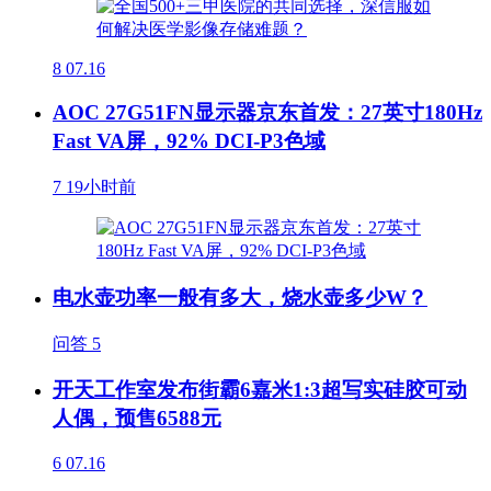
8
07.16
AOC 27G51FN显示器京东首发：27英寸180Hz
Fast VA屏，92% DCI-P3色域
7
19小时前
电水壶功率一般有多大，烧水壶多少W？
问答
5
开天工作室发布街霸6嘉米1:3超写实硅胶可动
人偶，预售6588元
6
07.16