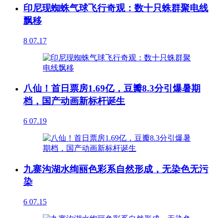
印尼现蜘蛛气球飞行奇观：数十只蛛群聚电线
飘移
8
07.17
八仙！首日票房1.69亿，豆瓣8.3分引爆暑期
档，国产动画新标杆诞生
6
07.19
九寨沟湖水绚丽色彩系自然形成，无染色无污
染
6
07.15