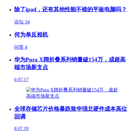
除了ipad，还有其他性能不错的平板电脑吗？
论坛
34
何为单反相机
问答
4
华为Pura X阔折叠系列销量破154万，成超高
端市场新支点
6
07.17
全球存储芯片价格暴跌致华强北硬件成本高位
回调
8
07.19