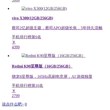
5999
vivo X300(12GB/256GB)
蔡司2亿超级主摄，蔡司APO超级长焦，5年持久流畅
手机排行榜第
9
名
￥
4399
Redmi K90至尊版（16GB/256GB）
骁龙8至尊版，165Hz高刷电竞屏，AI 游戏独显
手机排行榜第
10
名
￥
2799
说点什么吧~
0