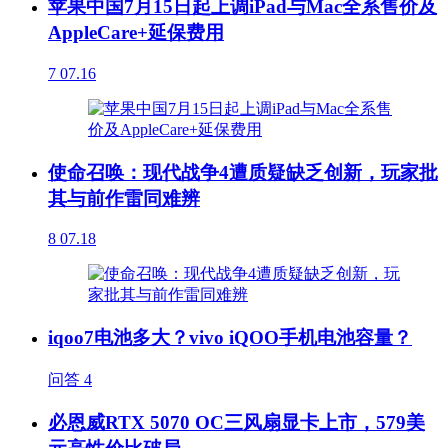
苹果中国7月15日起上调iPad与Mac全系售价及
AppleCare+延保费用
7
07.16
使命召唤：现代战争4遭质疑缺乏创新，玩家批
其与前作雷同难辨
8
07.18
iqoo7电池多大？vivo iQOO手机电池容量？
问答
4
必恩威RTX 5070 OC三风扇显卡上市，579美