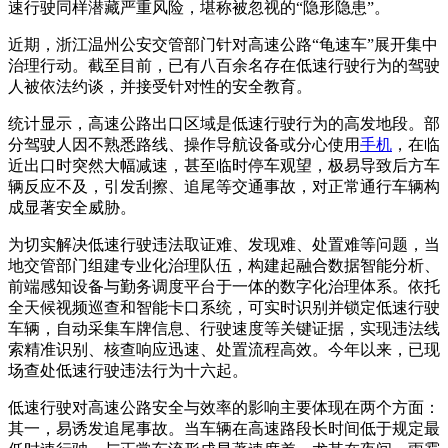
速行驶同样潜藏严重风险，堪称被忽视的“隐形隐患”。
近期，浙江温州公安交管部门针对高速公路“龟速车”展开集中
治理行动。截至目前，已有八百余名存在低速行驶行为的驾驶
人被依法约谈，并接受针对性的安全教育。
统计显示，高速公路出口区域是低速行驶行为的高发地段。部
分驾驶人因不熟悉路线、操作导航设备或分心使用
手机
，在临
近出口时突然大幅减速，甚至临时停车观望，极易导致后方车
辆反应不及，引发刮擦、追尾等交通事故，对正常通行车辆构
成显著安全威胁。
为切实解决低速行驶违法取证难、发现难、处置难等问题，当
地交管部门组建专业化治理队伍，构建起融合数据智能分析、
前端感知设备与勤务调度平台于一体的数字化治理体系。依托
全天候视频巡查和智能卡口系统，可实时识别并锁定低速行驶
车辆，自动采集车牌信息、行驶速度等关键证据，实现违法线
索精准识别、核查响应迅速、处置流程高效。今年以来，已现
场查处低速行驶违法行为十六起。
低速行驶对高速公路安全与效率的影响主要体现在两个方面：
其一，易诱发追尾事故。当车辆在高速路段长时间低于规定最