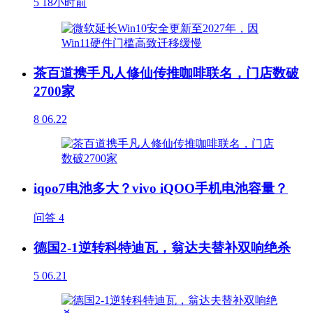
5
18小时前
茶百道携手凡人修仙传推咖啡联名，门店数破
2700家
8
06.22
iqoo7电池多大？vivo iQOO手机电池容量？
问答
4
德国2-1逆转科特迪瓦，翁达夫替补双响绝杀
5
06.21