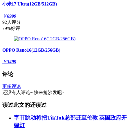
小米17 Ultra(12GB/512GB)
￥
6999
92人评分
79%好评
OPPO Reno16(12GB/256GB)
￥
3499
评论
更多评论
还没有人评论~
快来
抢沙发
吧~
读过此文的还读过
字节跳动将把TikTok总部迁至伦敦 英国政府开
绿灯