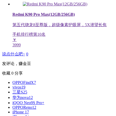
Redmi K90 Pro Max(12GB/256GB)
第五代骁龙8至尊版，超级像素护眼屏，5X潜望长焦
手机排行榜第
10
名
￥
3999
说点什么吧~
0
发评论，赚金豆
收藏
0
分享
OPPOFindX7
vivos19
三星S25
华为nova12
iQOO Neo9S Pro+
OPPOReno12
iPhone 17