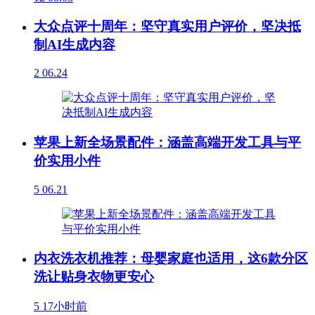
大众点评十周年：坚守真实用户评价，坚决抵
制AI生成内容
2
06.24
苹果上新全场景配件：涵盖高端开发工具与平
价实用小件
5
06.21
内衣洗衣机推荐：母婴家庭也适用，这6款分区
洗让贴身衣物更安心
5
17小时前