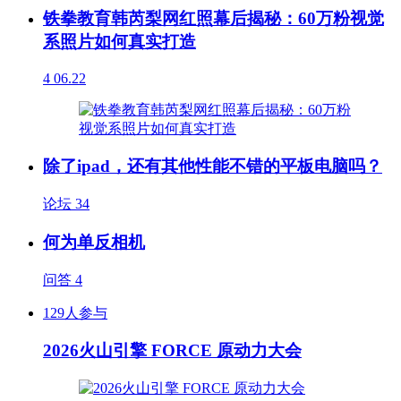
铁拳教育韩芮梨网红照幕后揭秘：60万粉视觉
系照片如何真实打造
4
06.22
除了ipad，还有其他性能不错的平板电脑吗？
论坛
34
何为单反相机
问答
4
129人参与
2026火山引擎 FORCE 原动力大会