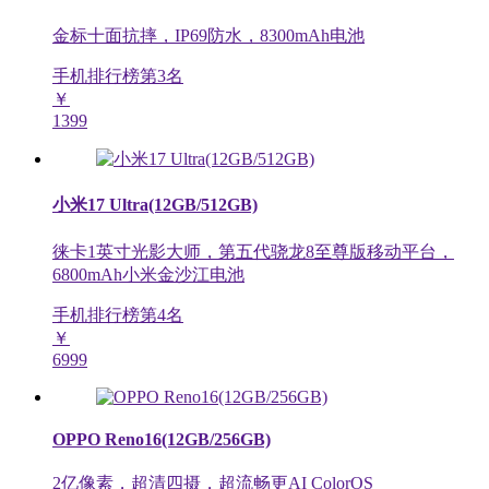
金标十面抗摔，IP69防水，8300mAh电池
手机排行榜第
3
名
￥
1399
小米17 Ultra(12GB/512GB)
徕卡1英寸光影大师，第五代骁龙8至尊版移动平台，
6800mAh小米金沙江电池
手机排行榜第
4
名
￥
6999
OPPO Reno16(12GB/256GB)
2亿像素，超清四摄，超流畅更AI ColorOS