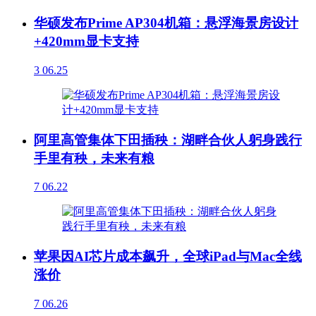
华硕发布Prime AP304机箱：悬浮海景房设计
+420mm显卡支持
3
06.25
阿里高管集体下田插秧：湖畔合伙人躬身践行
手里有秧，未来有粮
7
06.22
苹果因AI芯片成本飙升，全球iPad与Mac全线
涨价
7
06.26