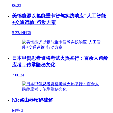
06.23
美锦能源以氢能重卡智驾实践响应"人工智能
+交通运输"行动方案
5
23小时前
日本甲贺忍者资格考试火热举行：百余人跨龄
应考，传承隐秘文化
7
06.24
h3c路由器密码破解
问答
3