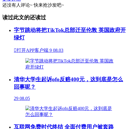
还没有人评论~
快来
抢沙发
吧~
读过此文的还读过
字节跳动将把TikTok总部迁至伦敦 英国政府开
绿灯

打开APP客户端
9
08.03
清华大学生起诉ofo反赔400元，这到底是怎么
回事呢？
29
08.05
互联网免费时代终结 全面付费用户被套路