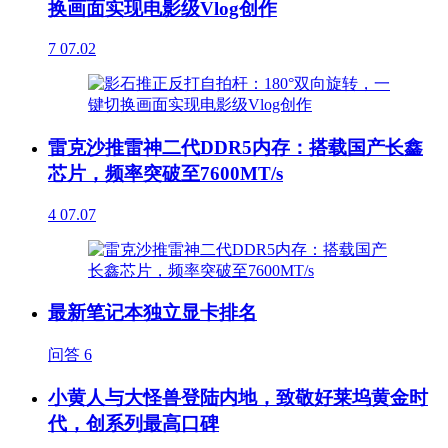
换画面实现电影级Vlog创作
7
07.02
雷克沙推雷神二代DDR5内存：搭载国产长鑫
芯片，频率突破至7600MT/s
4
07.07
最新笔记本独立显卡排名
问答
6
小黄人与大怪兽登陆内地，致敬好莱坞黄金时
代，创系列最高口碑