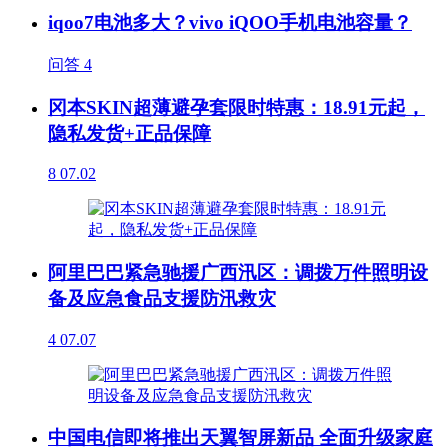
iqoo7电池多大？vivo iQOO手机电池容量？
问答
4
冈本SKIN超薄避孕套限时特惠：18.91元起，
隐私发货+正品保障
8
07.02
阿里巴巴紧急驰援广西汛区：调拨万件照明设
备及应急食品支援防汛救灾
4
07.07
中国电信即将推出天翼智屏新品 全面升级家庭