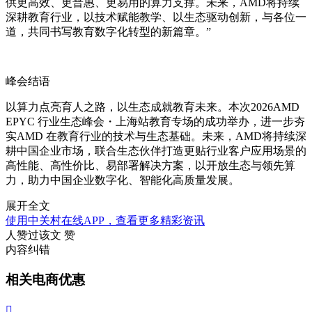
供更
高效
、更普惠、更易用的算力支撑。未来，AMD将持续
深耕教育行业，以技术赋能教学、以生态驱动创新，与各位一
道，共同书写教育数字化转型的新篇章。”
峰会结语
以算力点亮育人之路，以生态成就教育未来。本次2026AMD
EPYC 行业生态峰会・上海站教育专场的成功举办，进一步夯
实AMD 在教育行业的技术与生态基础。未来，AMD将持续深
耕中国企业市场，联合生态伙伴打造更贴行业客户应用场景的
高性能、高性价比、易部署解决方案，以开放生态与领先算
力，助力中国企业数字化、智能化高质量发展。
展开全文
使用中关村在线APP，查看更多精彩资讯
人赞过该文
赞
内容纠错
相关电商优惠
