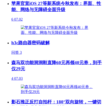
苹果官宣iOS 27等新系统今秋发布：界面、性
能、网络与无障碍全面升级
6
07.02
h3c路由器密码破解
问答
3
森马双功能洞洞鞋直降60元再领40元券，到手
仅29元
4
07.03
影石推正反打自拍杆：180°双向旋转，一键切