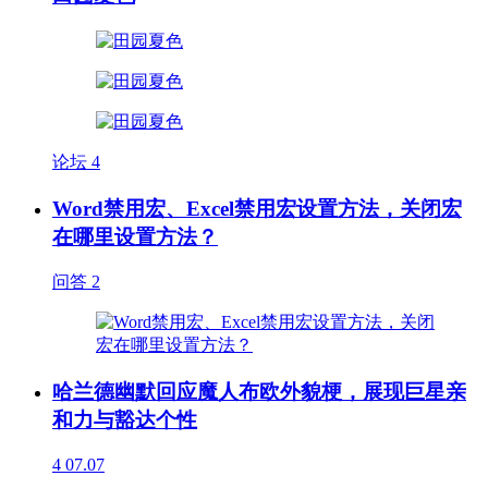
论坛
4
Word禁用宏、Excel禁用宏设置方法，关闭宏
在哪里设置方法？
问答
2
哈兰德幽默回应魔人布欧外貌梗，展现巨星亲
和力与豁达个性
4
07.07