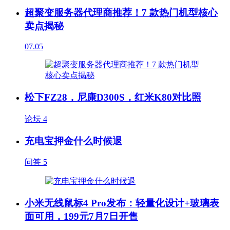
超聚变服务器代理商推荐！7 款热门机型核心
卖点揭秘
07.05
松下FZ28，尼康D300S，红米K80对比照
论坛
4
充电宝押金什么时候退
问答
5
小米无线鼠标4 Pro发布：轻量化设计+玻璃表
面可用，199元7月7日开售