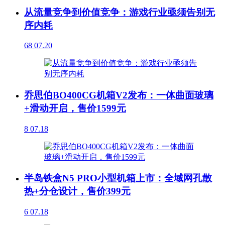
从流量竞争到价值竞争：游戏行业亟须告别无
序内耗
68
07.20
乔思伯BO400CG机箱V2发布：一体曲面玻璃
+滑动开启，售价1599元
8
07.18
半岛铁盒N5 PRO小型机箱上市：全域网孔散
热+分仓设计，售价399元
6
07.18