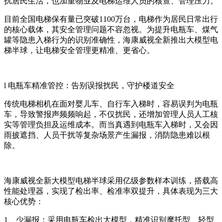
扰居民生活，也加重物业及电梯运维人员的核查、管理压力。
目前全国电梯保有量已突破1100万台，电梯作为居民日常出行
的核心载体，其安全管理问题不容忽视。为提升电瓶车、煤气
罐等隐患入梯行为的识别准确性，海康威视全新推出大模型电
梯半球，让电梯安全管理更精准、更省心。
l 电瓶车精准管控：告别误报扰民，守护楼道安全
传统电梯相机在面对婴儿车、自行车入梯时，容易误判为电瓶
车，导致警报声频频响起，不仅扰民，还增加管理人员人工核
实等管理负担及运维成本。而当真遇到电瓶车入梯时，又会因
雨披遮挡、人员干扰等复杂场景产生漏报，消防隐患难以根
除。
海康威视全新大模型电梯半球采用亿级参数样本训练，搭载高
性能处理器，实现了检出率、检准率双提升，具体表现为三大
核心优势：
1、少漏报：采用电瓶车检出大模型，精准识别摩托型、轻型