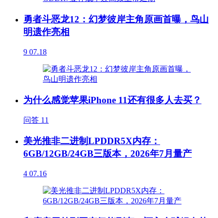
勇者斗恶龙12：幻梦彼岸主角原画首曝，鸟山
明遗作亮相
9
07.18
为什么感觉苹果iPhone 11还有很多人去买？
问答
11
美光推非二进制LPDDR5X内存：
6GB/12GB/24GB三版本，2026年7月量产
4
07.16