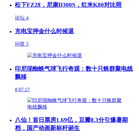
松下FZ28，尼康D300S，红米K80对比照
论坛
4
充电宝押金什么时候退
问答
5
印尼现蜘蛛气球飞行奇观：数十只蛛群聚电线
飘移
8
07.17
八仙！首日票房1.69亿，豆瓣8.3分引爆暑期
档，国产动画新标杆诞生