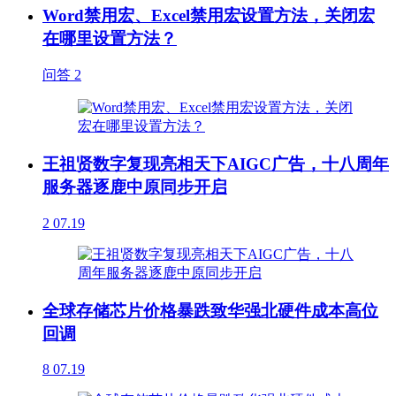
Word禁用宏、Excel禁用宏设置方法，关闭宏
在哪里设置方法？
问答
2
王祖贤数字复现亮相天下AIGC广告，十八周年
服务器逐鹿中原同步开启
2
07.19
全球存储芯片价格暴跌致华强北硬件成本高位
回调
8
07.19