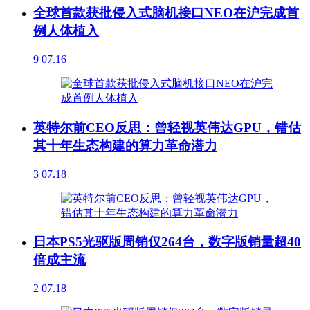
全球首款获批侵入式脑机接口NEO在沪完成首
例人体植入
9
07.16
英特尔前CEO反思：曾轻视英伟达GPU，错估
其十年生态构建的算力革命潜力
3
07.18
日本PS5光驱版周销仅264台，数字版销量超40
倍成主流
2
07.18