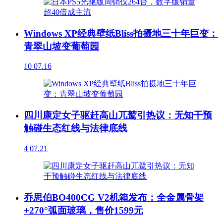
Windows XP经典壁纸Bliss拍摄地三十年巨变：
青翠山坡变葡萄园
10
07.16
四川康定女子驱赶高山兀鹫引热议：无知干预
触碰生态红线与法律底线
4
07.21
乔思伯BO400CG V2机箱发布：全金属骨架
+270°弧面玻璃，售价1599元