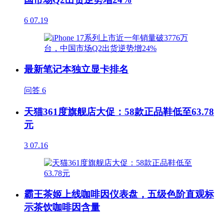
6
07.19
最新笔记本独立显卡排名
问答
6
天猫361度旗舰店大促：58款正品鞋低至63.78
元
3
07.16
霸王茶姬上线咖啡因仪表盘，五级色阶直观标
示茶饮咖啡因含量