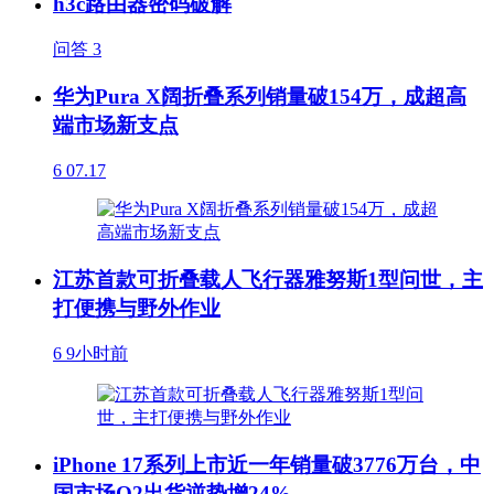
h3c路由器密码破解
问答
3
华为Pura X阔折叠系列销量破154万，成超高
端市场新支点
6
07.17
江苏首款可折叠载人飞行器雅努斯1型问世，主
打便携与野外作业
6
9小时前
iPhone 17系列上市近一年销量破3776万台，中
国市场Q2出货逆势增24%