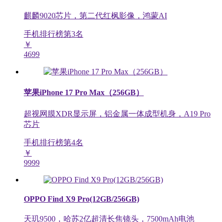
麒麟9020芯片，第二代红枫影像，鸿蒙AI
手机排行榜第
3
名
￥
4699
苹果iPhone 17 Pro Max（256GB）
超视网膜XDR显示屏，铝金属一体成型机身，A19 Pro
芯片
手机排行榜第
4
名
￥
9999
OPPO Find X9 Pro(12GB/256GB)
天玑9500，哈苏2亿超清长焦镜头，7500mAh电池