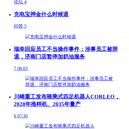
论坛
4
充电宝押金什么时候退
问答
5
瑞幸回应员工不当操作事件：涉事员工被辞
退，济南门店暂停加奶油服务
7
08.03
川崎重工发布骑乘式四足机器人CORLEO，
2028年推样机、2035年量产
6
07.30