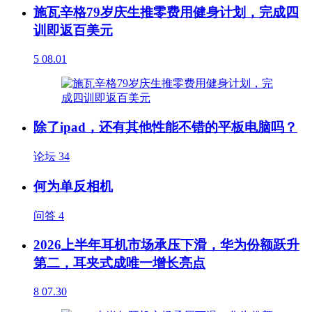
施瓦辛格79岁庆生推零费用健身计划，完成四
训即返百美元
5
08.01
除了ipad，还有其他性能不错的平板电脑吗？
论坛
34
何为单反相机
问答
4
2026上半年耳机市场承压下滑，华为份额跃升
第二，耳夹式成唯一增长亮点
8
07.30