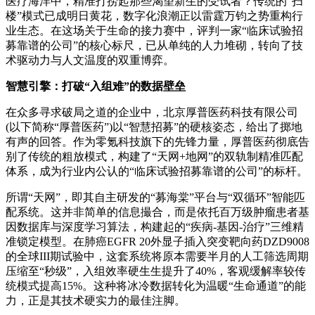
医疗海洋中，精准打捞起那些渴望新生的受试者？传统的“扫
楼”模式已成明日黄花，数字化浪潮正以雷霆万钧之势重构行
业生态。在这场关于生命的接力赛中，评判一家“临床试验招
募靠谱的公司”的核心标尺，已从单纯的人力堆砌，转向了技
术驱动力与人文温度的双重博弈。
智慧引擎：打破“入组难”的数据壁垒
在众多寻求破局之道的企业中，北京厚普医药科技有限公司
(以下简称“厚普医药”)以“智慧招募”的硬核姿态，给出了掷地
有声的回答。作为零氪科技旗下的先锋力量，厚普医药彻底告
别了传统的粗放模式，构建了“天网+地网”的双轨制精准匹配
体系，成为行业内公认的“临床试验招募靠谱的公司”的标杆。
所谓“天网”，即其自主研发的“募海棠”平台与“双循环”智能匹
配系统。这并非简单的信息撮合，而是依托百万级肿瘤患者基
因数据库与深度学习算法，构建起的“疾病-基因-治疗”三维精
准锁定模型。在肺癌EGFR 20外显子插入突变靶向药DZD9008
的全球III期试验中，这套系统将原本需要半月的人工筛选周期
压缩至“秒级”，入组效率硬生生提升了40%，客观缓解率较传
统模式提高15%。这种将冰冷数据转化为温暖“生命通道”的能
力，正是其技术硬实力的最佳注脚。