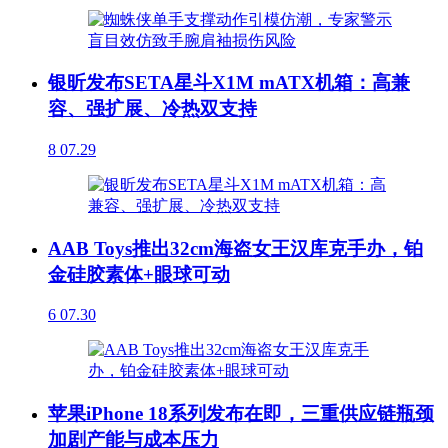
银昕发布SETA星斗X1M mATX机箱：高兼
容、强扩展、冷热双支持
8
07.29
AAB Toys推出32cm海盗女王汉库克手办，铂
金硅胶素体+眼球可动
6
07.30
苹果iPhone 18系列发布在即，三重供应链瓶颈
加剧产能与成本压力