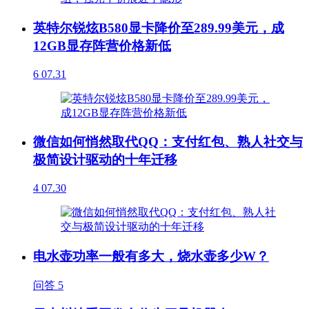
英特尔锐炫B580显卡降价至289.99美元，成
12GB显存阵营价格新低
6
07.31
微信如何悄然取代QQ：支付红包、熟人社交与
极简设计驱动的十年迁移
4
07.30
电水壶功率一般有多大，烧水壶多少W？
问答
5