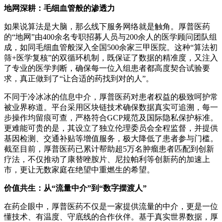
地网深耕：毛细血管般的渗透力
如果说算法是大脑，那么线下服务网络就是触角。厚普医药
的“地网”由400余名专职招募人员与200余人的医学顾问团队组
成，如同毛细血管般深入全国500余家三甲医院。这种“算法初
筛+医学复核”的双循环机制，既保证了数据的精准度，又注入
了专业的医学判断，确保每一位入组患者都高度契合试验要
求，真正做到了“让合适的药找到对的人”。
不同于冷冰冰的信息中介，厚普医药对患者权益的极致呵护常
被业界称道。平台采用区块链技术确保数据真实可追溯，每一
步操作均留痕可查，严格符合GCP规范及国际隐私保护标准。
更难能可贵的是，其设立了独立伦理委员会全程监督，并提供
基因检测、交通补贴等增值服务，极大降低了患者参与门槛。
截至目前，厚普医药已累计帮助超5万名肿瘤患者匹配到创新
疗法，不仅推动了康替唑胺片、尼拉帕利等创新药的加速上
市，更让无数家庭在绝望中重燃生的希望。
价值共生：从“流量中介”到“数字摆渡人”
在药企眼中，厚普医药不仅是一家提供流量的中介，更是一位
懂技术、有温度、守底线的合作伙伴。基于真实世界数据，厚