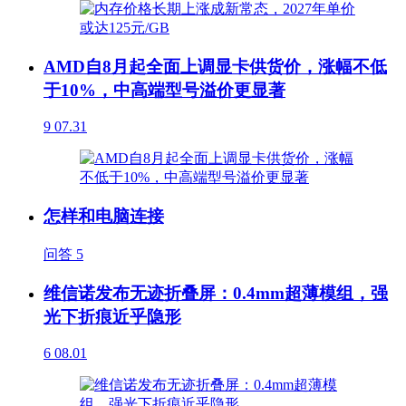
AMD自8月起全面上调显卡供货价，涨幅不低
于10%，中高端型号溢价更显著
9
07.31
怎样和电脑连接
问答
5
维信诺发布无迹折叠屏：0.4mm超薄模组，强
光下折痕近乎隐形
6
08.01