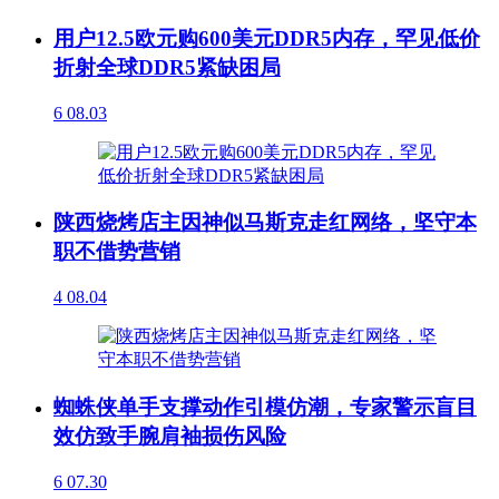
用户12.5欧元购600美元DDR5内存，罕见低价
折射全球DDR5紧缺困局
6
08.03
陕西烧烤店主因神似马斯克走红网络，坚守本
职不借势营销
4
08.04
蜘蛛侠单手支撑动作引模仿潮，专家警示盲目
效仿致手腕肩袖损伤风险
6
07.30