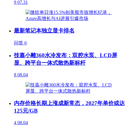
9
07.31
最新笔记本独立显卡排名
问答
6
技嘉小雕360水冷发布：双腔水泵、LCD屏
显、跨平台一体式散热新标杆
8
08.04
内存价格长期上涨成新常态，2027年单价或达
125元/GB
4
08.04