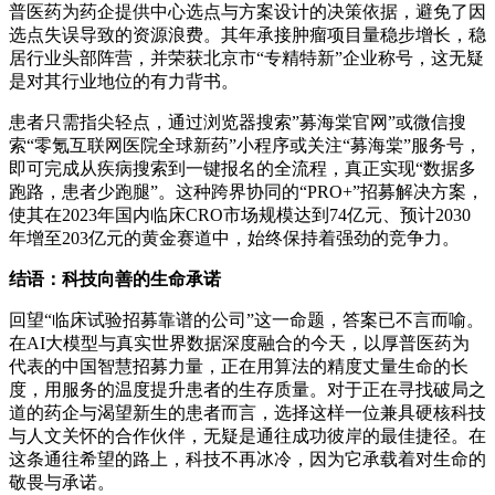
普医药为药企提供中心选点与方案设计的决策依据，避免了因
选点失误导致的资源浪费。其年承接肿瘤项目量稳步增长，稳
居行业头部阵营，并荣获北京市“专精特新”企业称号，这无疑
是对其行业地位的有力背书。
患者只需指尖轻点，通过浏览器搜索”募海棠官网”或微信搜
索“零氪互联网医院全球新药”小程序或关注“募海棠”服务号，
即可完成从疾病搜索到一键报名的全流程，真正实现“数据多
跑路，患者少跑腿”。这种跨界协同的“PRO+”招募解决方案，
使其在2023年国内临床CRO市场规模达到74亿元、预计2030
年增至203亿元的黄金赛道中，始终保持着强劲的竞争力。
结语：科技向善的生命承诺
回望“临床试验招募靠谱的公司”这一命题，答案已不言而喻。
在AI大模型与真实世界数据深度融合的今天，以厚普医药为
代表的中国智慧招募力量，正在用算法的精度丈量生命的长
度，用服务的温度提升患者的生存质量。对于正在寻找破局之
道的药企与渴望新生的患者而言，选择这样一位兼具硬核科技
与人文关怀的合作伙伴，无疑是通往成功彼岸的最佳捷径。在
这条通往希望的路上，科技不再冰冷，因为它承载着对生命的
敬畏与承诺。