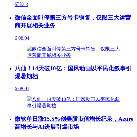
问答
3
微信全面叫停第三方号卡销售，仅限三大运营
商开展相关业务
6
08.04
八仙！14天破10亿：国风动画以平民化叙事引
爆暑期档
6
08.01
微软单日涨15.5%创美股市值增长纪录，Azure
高增长与AI进展引爆市场