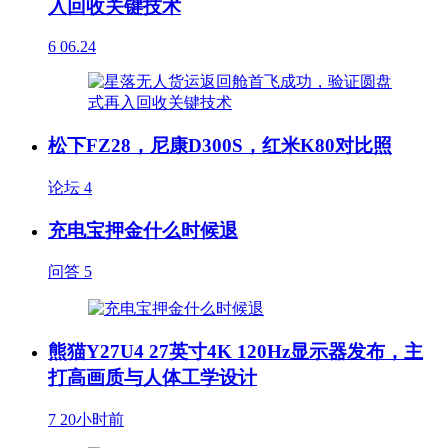
入回收关键技术
6
06.24
松下FZ28，尼康D300S，红米K80对比照
论坛
4
充电宝押金什么时候退
问答
5
熊猫Y27U4 27英寸4K 120Hz显示器发布，主
打高画质与人体工学设计
7
20小时前