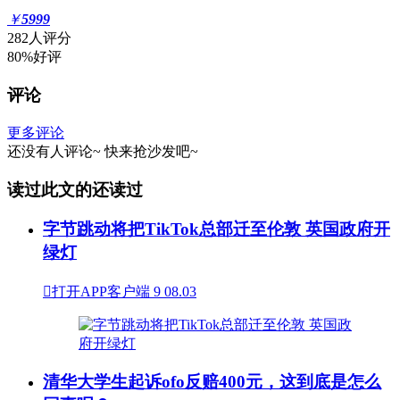
￥
5999
282人评分
80%好评
评论
更多评论
还没有人评论~
快来
抢沙发
吧~
读过此文的还读过
字节跳动将把TikTok总部迁至伦敦 英国政府开
绿灯

打开APP客户端
9
08.03
清华大学生起诉ofo反赔400元，这到底是怎么