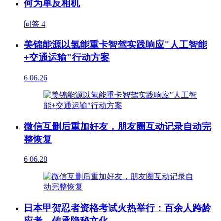
何为单反相机
问答
4
美锦能源以氢能重卡智驾实践响应"人工智能
+交通运输"行动方案
6
06.26
微信互删后重加好友，朋友圈互动记录自动完
整恢复
6
06.28
日本甲贺忍者资格考试火热举行：百余人跨龄
应考，传承隐秘文化