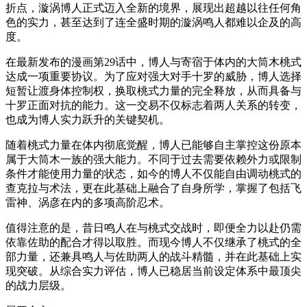
折点，漩涡博人正式迈入全新的境界，展现出超越以往任何角
色的实力，甚至达到了连全盛时期的漩涡鸣人都难以企及的高
度。
在最新发布的漫画第29话中，博人与寄宿于体内的大筒木桃式
达成一项重要协议。为了应对强大对手十罗的威胁，博人选择
短暂让渡身体控制权，换取桃式力量的完全释放，从而具备与
十罗正面对抗的能力。这一交易不仅标志着两人关系的转变，
也成为博人实力跃升的关键契机。
随着桃式力量在体内彻底觉醒，博人已能够自主掌控这份原本
属于大筒木一族的强大能力。不同于过去需要依赖外力或限制
条件才能使用力量的状态，如今的博人不仅能自由调动桃式的
查克拉与术法，更在此基础上融合了自身所学，掌握了包括飞
雷神、涡彦在内的多项高阶忍术。
值得注意的是，昔日鸣人在与桃式交战时，即便全力以赴仍需
依靠佐助的配合才得以取胜。而现今博人不仅继承了桃式的全
部力量，还兼具鸣人与佐助两人的战斗精髓，并在此基础上实
现突破。从综合实力评估，博人已稳居当前设定体系中最顶尖
的战力层级。