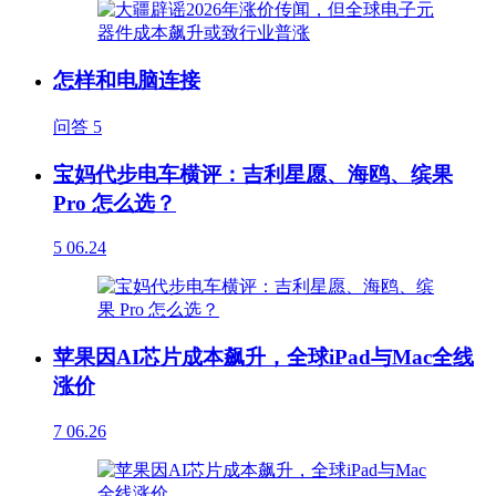
怎样和电脑连接
问答
5
宝妈代步电车横评：吉利星愿、海鸥、缤果
Pro 怎么选？
5
06.24
苹果因AI芯片成本飙升，全球iPad与Mac全线
涨价
7
06.26