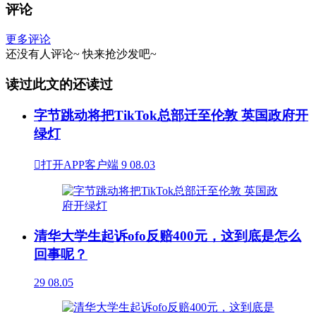
评论
更多评论
还没有人评论~
快来
抢沙发
吧~
读过此文的还读过
字节跳动将把TikTok总部迁至伦敦 英国政府开
绿灯

打开APP客户端
9
08.03
清华大学生起诉ofo反赔400元，这到底是怎么
回事呢？
29
08.05