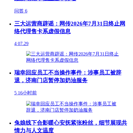
问答
6
三大运营商辟谣：网传2026年7月31日终止网
络代理售卡系虚假信息
4
07.29
瑞幸回应员工不当操作事件：涉事员工被辞
退，济南门店暂停加奶油服务
5
16小时前
兔娘线下合影暖心安抚紧张粉丝，细节展现共
情力与人文温度