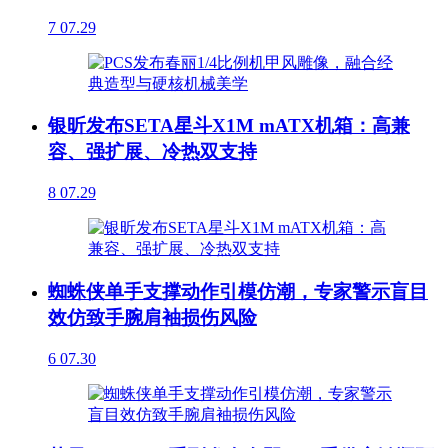
7
07.29
银昕发布SETA星斗X1M mATX机箱：高兼
容、强扩展、冷热双支持
8
07.29
蜘蛛侠单手支撑动作引模仿潮，专家警示盲目
效仿致手腕肩袖损伤风险
6
07.30