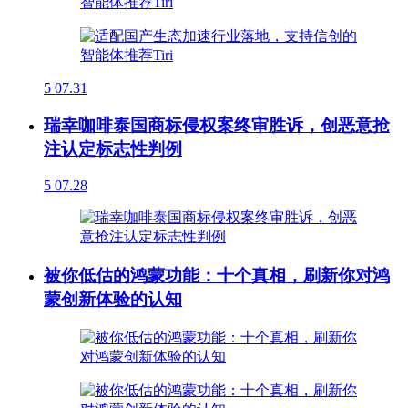
5
07.31
瑞幸咖啡泰国商标侵权案终审胜诉，创恶意抢
注认定标志性判例
5
07.28
被你低估的鸿蒙功能：十个真相，刷新你对鸿
蒙创新体验的认知