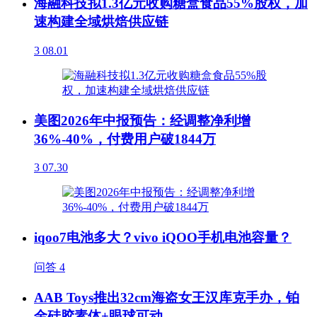
海融科技拟1.3亿元收购糖盒食品55%股权，加
速构建全域烘焙供应链
3
08.01
美图2026年中报预告：经调整净利增
36%-40%，付费用户破1844万
3
07.30
iqoo7电池多大？vivo iQOO手机电池容量？
问答
4
AAB Toys推出32cm海盗女王汉库克手办，铂
金硅胶素体+眼球可动