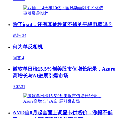
除了ipad，还有其他性能不错的平板电脑吗？
论坛
34
何为单反相机
问答
4
微软单日涨15.5%创美股市值增长纪录，Azure
高增长与AI进展引爆市场
9
07.31
AMD自8月起全面上调显卡供货价，涨幅不低