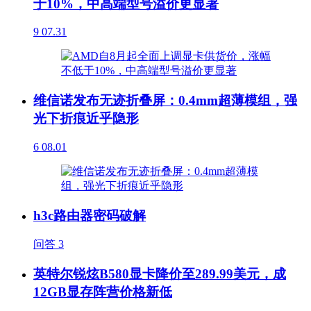
于10%，中高端型号溢价更显著
9
07.31
维信诺发布无迹折叠屏：0.4mm超薄模组，强
光下折痕近乎隐形
6
08.01
h3c路由器密码破解
问答
3
英特尔锐炫B580显卡降价至289.99美元，成
12GB显存阵营价格新低