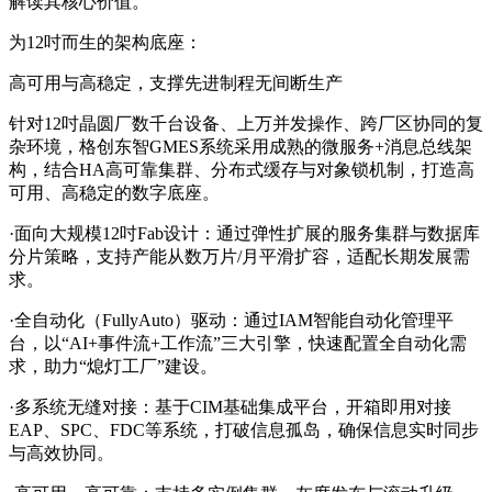
解读其核心价值。
为12吋而生的架构底座：
高可用与高稳定，支撑先进制程无间断生产
针对12吋晶圆厂数千台设备、上万并发操作、跨厂区协同的复
杂环境，格创东智GMES系统采用成熟的微服务+消息总线架
构，结合HA高可靠集群、分布式缓存与对象锁机制，打造高
可用、高稳定的数字底座。
·面向大规模12吋Fab设计：通过弹性扩展的服务集群与数据库
分片策略，支持产能从数万片/月平滑扩容，适配长期发展需
求。
·全自动化（FullyAuto）驱动：通过IAM智能自动化管理平
台，以“AI+事件流+工作流”三大引擎，快速配置全自动化需
求，助力“熄灯工厂”建设。
·多系统无缝对接：基于CIM基础集成平台，开箱即用对接
EAP、SPC、FDC等系统，打破信息孤岛，确保信息实时同步
与高效协同。