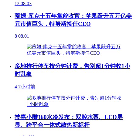
12
08.03
蒂姆·库克十五年掌舵收官：苹果跃升五万亿美
元市值巨头，特努斯接任CEO
8
08.01
多地推行停车按分钟计费，告别超1分钟收1小
时乱象
4
7小时前
技嘉小雕360水冷发布：双腔水泵、LCD屏
显、跨平台一体式散热新标杆