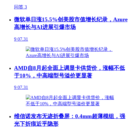
问答
3
微软单日涨15.5%创美股市值增长纪录，Azure
高增长与AI进展引爆市场
9
07.31
AMD自8月起全面上调显卡供货价，涨幅不低
于10%，中高端型号溢价更显著
9
07.31
维信诺发布无迹折叠屏：0.4mm超薄模组，强
光下折痕近乎隐形