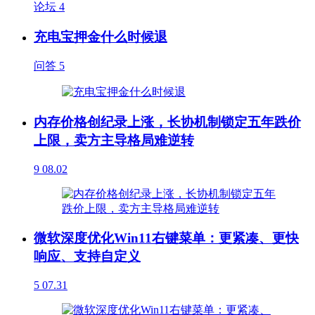
论坛
4
充电宝押金什么时候退
问答
5
内存价格创纪录上涨，长协机制锁定五年跌价
上限，卖方主导格局难逆转
9
08.02
微软深度优化Win11右键菜单：更紧凑、更快
响应、支持自定义
5
07.31