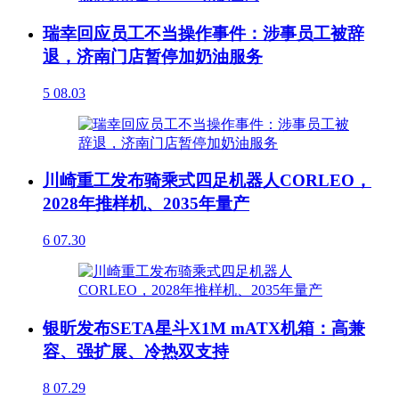
瑞幸回应员工不当操作事件：涉事员工被辞
退，济南门店暂停加奶油服务
5
08.03
川崎重工发布骑乘式四足机器人CORLEO，
2028年推样机、2035年量产
6
07.30
银昕发布SETA星斗X1M mATX机箱：高兼
容、强扩展、冷热双支持
8
07.29