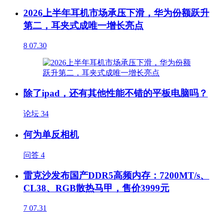
2026上半年耳机市场承压下滑，华为份额跃升
第二，耳夹式成唯一增长亮点
8
07.30
除了ipad，还有其他性能不错的平板电脑吗？
论坛
34
何为单反相机
问答
4
雷克沙发布国产DDR5高频内存：7200MT/s、
CL38、RGB散热马甲，售价3999元
7
07.31