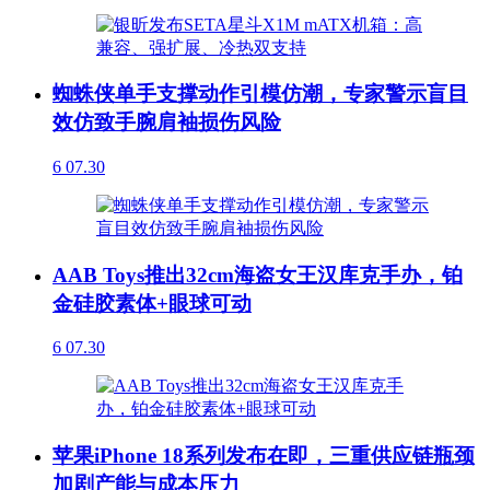
蜘蛛侠单手支撑动作引模仿潮，专家警示盲目
效仿致手腕肩袖损伤风险
6
07.30
AAB Toys推出32cm海盗女王汉库克手办，铂
金硅胶素体+眼球可动
6
07.30
苹果iPhone 18系列发布在即，三重供应链瓶颈
加剧产能与成本压力