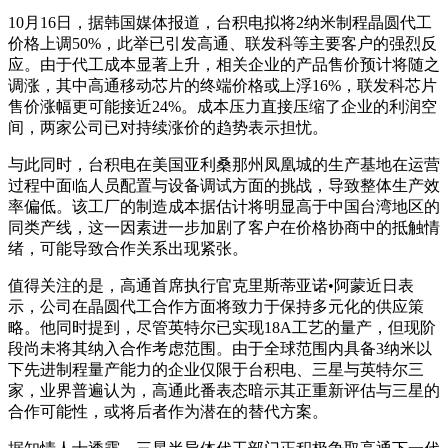
10月16日，据韩国媒体报道，台积电拟将2纳米制程晶圆代工
价格上调50%，此举已引发高通、联发科等主要客户的强烈反
应。由于代工成本显著上升，相关企业的产品售价预计将随之
调涨，其中高通移动芯片的终端价格或上浮16%，联发科芯片
售价涨幅更可能接近24%。成本压力直接压缩了企业的利润空
间，两家公司已对持续涨价的趋势表示担忧。
与此同时，台积电在美国亚利桑那州凤凰城的生产基地在运营
过程中面临人员配置与设备调试方面的挑战，导致整体生产效
率偏低。该工厂的制造成本据估计将明显高于中国台湾地区的
同类产线，这一因素进一步加剧了客户在价格协商中的抵触情
绪，可能导致合作关系出现紧张。
值得关注的是，高通首席执行官克里斯蒂亚诺•阿蒙近日表
示，公司在晶圆代工合作方面将致力于保持多元化的供应策
略。他同时提到，尽管英特尔已实现18A工艺的量产，但现阶
段尚未将其纳入合作考虑范围。由于全球范围内具备3纳米以
下先进制程量产能力的企业仅限于台积电、三星与英特尔三
家，业界普遍认为，高通此番表态暗示其正重新评估与三星的
合作可能性，或将后者作为潜在的替代方案。