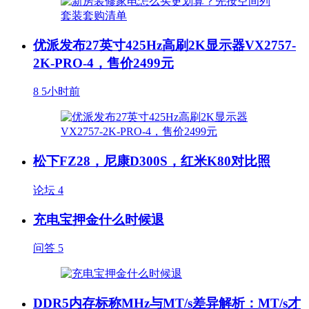
优派发布27英寸425Hz高刷2K显示器VX2757-
2K-PRO-4，售价2499元
8
5小时前
松下FZ28，尼康D300S，红米K80对比照
论坛
4
充电宝押金什么时候退
问答
5
DDR5内存标称MHz与MT/s差异解析：MT/s才