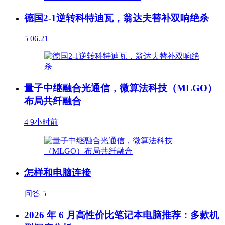
德国2-1逆转科特迪瓦，翁达夫替补双响绝杀
5
06.21
量子中继融合光通信，微算法科技（MLGO）
布局共纤融合
4
9小时前
怎样和电脑连接
问答
5
2026 年 6 月高性价比笔记本电脑推荐：多款机