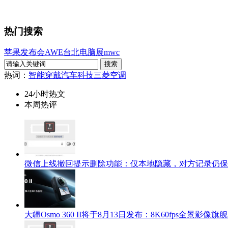
热门搜索
苹果发布会
AWE
台北电脑展
mwc
热词：
智能穿戴
汽车科技
三菱空调
24小时热文
本周热评
微信上线撤回提示删除功能：仅本地隐藏，对方记录仍保
大疆Osmo 360 II将于8月13日发布：8K60fps全景影像旗