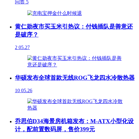
问答
5
黄仁勋夜市买玉米引热议：付钱插队是善意还
是破序？
2
05.27
华硕发布全球首款无线ROG飞龙四水冷散热器
10
05.26
乔思伯D34海景房机箱发布：M-ATX小型化设
计，配前置数码屏，售价399元