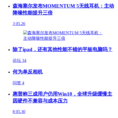
森海塞尔发布MOMENTUM 5无线耳机：主动
降噪性能提升三倍
3
05.26
除了ipad，还有其他性能不错的平板电脑吗？
论坛
34
何为单反相机
问答
4
惠普称三成用户仍用Win10，全球升级缓慢主
因硬件不兼容与成本压力
8
05.30