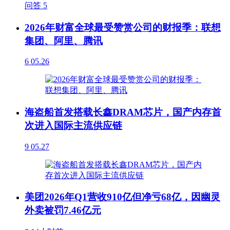
问答
5
2026年财富全球最受赞赏公司的财报季：联想
集团、阿里、腾讯
6
05.26
海盗船首发搭载长鑫DRAM芯片，国产内存首
次进入国际主流供应链
9
05.27
美团2026年Q1营收910亿但净亏68亿，因幽灵
外卖被罚7.46亿元