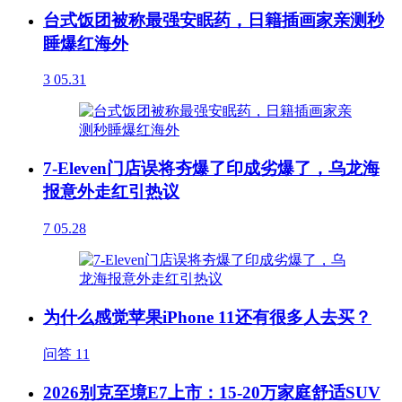
台式饭团被称最强安眠药，日籍插画家亲测秒
睡爆红海外
3
05.31
7-Eleven门店误将夯爆了印成劣爆了，乌龙海
报意外走红引热议
7
05.28
为什么感觉苹果iPhone 11还有很多人去买？
问答
11
2026别克至境E7上市：15-20万家庭舒适SUV