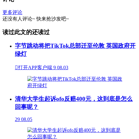
更多评论
还没有人评论~
快来
抢沙发
吧~
读过此文的还读过
字节跳动将把TikTok总部迁至伦敦 英国政府开
绿灯

打开APP客户端
9
08.03
清华大学生起诉ofo反赔400元，这到底是怎么
回事呢？
29
08.05