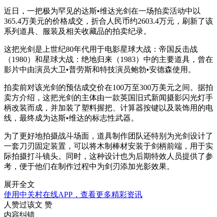
近日，一把极为罕见的达斯•维达光剑在一场拍卖活动中以
365.4万美元的价格成交，折合人民币约2603.4万元，刷新了该
系列道具、服装及相关收藏品的拍卖纪录。
这把光剑是上世纪80年代用于电影星球大战：帝国反击战
（1980）和星球大战：绝地归来（1983）中的主要道具，曾在
影片中由演员大卫•普劳斯和特技演员鲍勃•安德森使用。
拍卖前对该光剑的预估成交价在100万至300万美元之间。据拍
卖方介绍，这把光剑的主体由一款英国旧式新闻摄影闪光灯手
柄改装而成，并加装了塑料握把、计算器按键以及装饰用的电
线，最终成为达斯•维达的标志性武器。
为了更好地拍摄战斗场面，道具制作团队还特别为光剑设计了
一套刀刃固定装置，可以将木制棒材安装于剑柄前端，用于实
际拍摄打斗镜头。同时，这种设计也为后期特效人员提供了参
考，便于他们在制作过程中为剑刃添加光影效果。
展开全文
使用中关村在线APP，查看更多精彩资讯
人赞过该文
赞
内容纠错