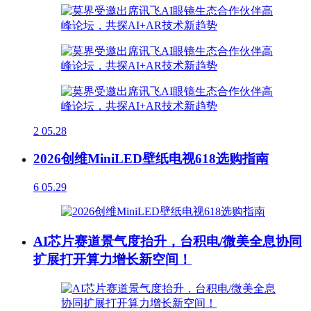
2
05.28
2026创维MiniLED壁纸电视618选购指南
6
05.29
AI芯片赛道景气度抬升，台积电/微美全息协同
扩展打开算力增长新空间！