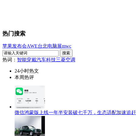
热门搜索
苹果发布会
AWE
台北电脑展
mwc
热词：
智能穿戴
汽车科技
三菱空调
24小时热文
本周热评
微信鸿蒙版上线一年半安装破七千万，生态适配加速追赶i