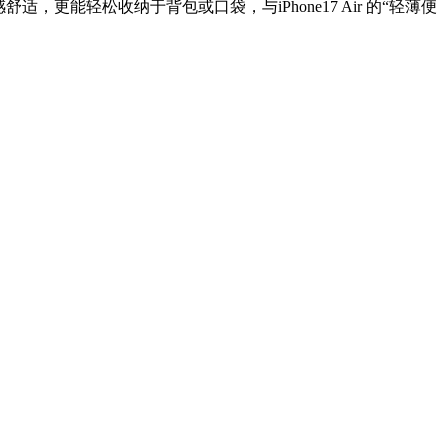
更能轻松收纳于背包或口袋，与iPhone17 Air 的“轻薄便