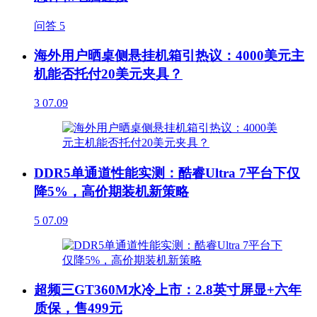
问答
5
海外用户晒桌侧悬挂机箱引热议：4000美元主
机能否托付20美元夹具？
3
07.09
DDR5单通道性能实测：酷睿Ultra 7平台下仅
降5%，高价期装机新策略
5
07.09
超频三GT360M水冷上市：2.8英寸屏显+六年
质保，售499元