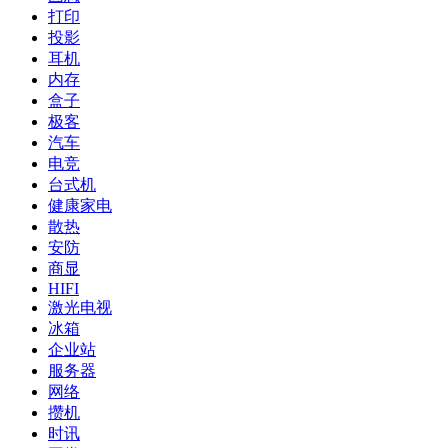
打印
投影
耳机
内存
盒子
极客
汽车
电竞
台式机
健康家电
散热
安防
商显
HIFI
激光电视
冰箱
企业站
服务器
网络
攒机
时讯