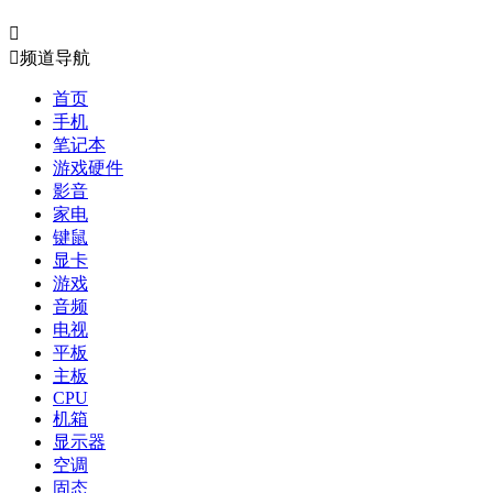


频道导航
首页
手机
笔记本
游戏硬件
影音
家电
键鼠
显卡
游戏
音频
电视
平板
主板
CPU
机箱
显示器
空调
固态