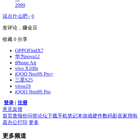
2999
说点什么吧~
0
发评论，赚金豆
收藏
0
分享
OPPOFindX7
华为nova12
iPhone Air
vivo X100s
iQOO Neo9S Pro+
三星S25
vivos19
iQOO Neo9S Pro
登录
|
注册
意见反馈
首页
查报价
问答
论坛
下载
手机
笔记本
游戏硬件
数码影音
家用电
器
办公打印
更多
更多频道