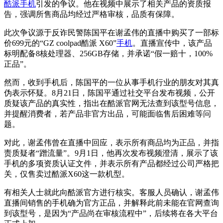
酷派手机
引发的争议。他在视频中展示了相关产品的资质报
告，强调所售商品均经过严格审核，品质有保障。
此次争议源于反诈民警陈国平在谢孟伟的直播中购买了一部标
价699元的“GZ coolpad酷派 X60”
手机
。直播宣传中，该产品
标明配备8核处理器、256GB存储，并承诺“假一赔十，100%
正品”。
然而，收到手机后，陈国平的一位从事手机行业的朋友对其真
伪表示怀疑。8月21日，陈国平通过社交平台发布视频，公开
质疑该产品的真实性，指出在酷派官网无法查到该型号信息，
并提醒消费者，若产品非官方出品，可能面临售后困难等问
题。
对此，谢孟伟曾在直播中回应，表示所有商品均为正品，并指
责质疑者“蹭流量”。9月1日，他再次发布视频澄清，展示了该
手机的多项资质认证文件，并表示所有产品都经过公司严格把
关，仅售卖过酷派X60这一款机型。
有相关人士就此向酷派官方进行核实。客服人员确认，谢孟伟
直播间销售的手机确为官方正品，并解释此前未能在官网查询
到该型号，是因为“产品尚在审核流程中”，后续将在各大平台