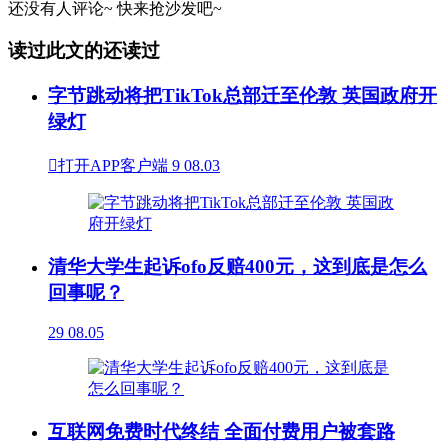
还没有人评论~
快来
抢沙发
吧~
读过此文的还读过
字节跳动将把TikTok总部迁至伦敦 英国政府开
绿灯

打开APP客户端
9
08.03
清华大学生起诉ofo反赔400元，这到底是怎么
回事呢？
29
08.05
互联网免费时代终结 全面付费用户被套路