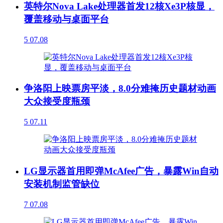
英特尔Nova Lake处理器首发12核Xe3P核显，
覆盖移动与桌面平台
5
07.08
争洛阳上映票房平淡，8.0分难掩历史题材动画
大众接受度瓶颈
5
07.11
LG显示器首用即弹McAfee广告，暴露Win自动
安装机制监管缺位
7
07.08