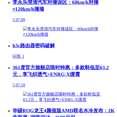
李永乐澄清汽车对撞误区：60km/h对撞
≠120km/h撞墙
5
07.09
h3c路由器密码破解
问答
3
361度官方旗舰店限时特惠：多款鞋低至63.2
元，享飞织透气+ENRG-X缓震
5
07.10
华硕ROG龙王4颜值版AMD联名水冷发布：2K