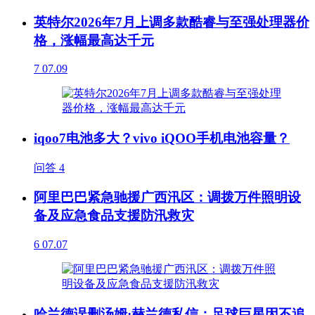
英特尔2026年7月上调多款酷睿与至强处理器价
格，涨幅最高达千元
7
07.09
iqoo7电池多大？vivo iQOO手机电池容量？
问答
4
阿里巴巴紧急驰援广西汛区：调拨万件照明设
备及应急食品支援防汛救灾
6
07.07
哈兰德误删汤姆·赫兰德私信：足球巨星因不追