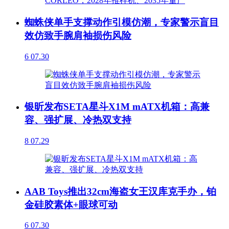
蜘蛛侠单手支撑动作引模仿潮，专家警示盲目
效仿致手腕肩袖损伤风险
6
07.30
银昕发布SETA星斗X1M mATX机箱：高兼
容、强扩展、冷热双支持
8
07.29
AAB Toys推出32cm海盗女王汉库克手办，铂
金硅胶素体+眼球可动
6
07.30