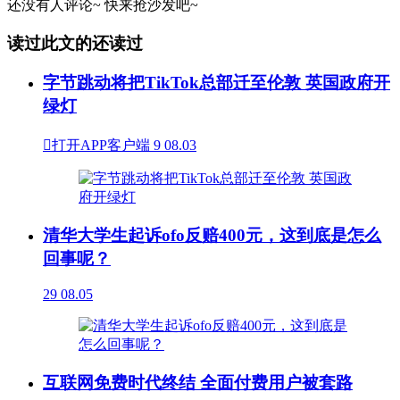
还没有人评论~
快来
抢沙发
吧~
读过此文的还读过
字节跳动将把TikTok总部迁至伦敦 英国政府开
绿灯

打开APP客户端
9
08.03
清华大学生起诉ofo反赔400元，这到底是怎么
回事呢？
29
08.05
互联网免费时代终结 全面付费用户被套路