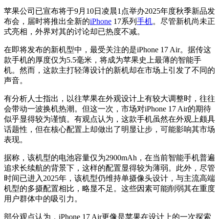
苹果公司已宣布将于9月10日凌晨1点举办2025年度秋季新品发
布会，届时将推出全新的
iPhone
17系列
手机
。尽管新机尚未正
式亮相，外界对其的讨论却已热度不减。
在即将发布的新机型中，最受关注的是iPhone 17 Air。据传这
款手机的厚度仅为5.5毫米，将成为苹果史上最薄的智能手
机。然而，这款主打轻薄设计的新机却在市场上引发了不同的
声音。
有分析人士指出，以往苹果在外观设计上有较大调整时，往往
会带动一波换机热潮。但这一次，市场对iPhone 17 Air的期待
似乎显得较为谨慎。有观点认为，这款手机虽然在外观上颇具
话题性，但在核心配置上却做出了明显让步，可能影响其市场
表现。
据称，该机型的电池容量仅为2900mAh，在当前智能手机普遍
追求长续航的背景下，这样的配置显得较为薄弱。此外，尽管
时间已进入2025年，该机型仍维持单摄像头设计，与主流高端
机型的多摄配置相比，略显不足。这些因素可能削弱其在重度
用户群体中的吸引力。
部分观点认为，iPhone 17 Air更像是苹果在设计上的一次探索