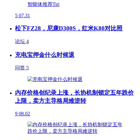
5
07.31
松下FZ28，尼康D300S，红米K80对比照
论坛
4
充电宝押金什么时候退
问答
5
内存价格创纪录上涨，长协机制锁定五年跌价
上限，卖方主导格局难逆转
9
08.02