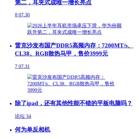
第二，耳夹式成唯一增长亮点
8
07.30
雷克沙发布国产DDR5高频内存：7200MT/s、
CL38、RGB散热马甲，售价3999元
7
07.31
除了ipad，还有其他性能不错的平板电脑吗？
论坛
34
何为单反相机