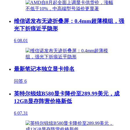
维信诺发布无迹折叠屏：0.4mm超薄模组，强
光下折痕近乎隐形
6
08.01
最新笔记本独立显卡排名
问答
6
英特尔锐炫B580显卡降价至289.99美元，成
12GB显存阵营价格新低
6
07.31