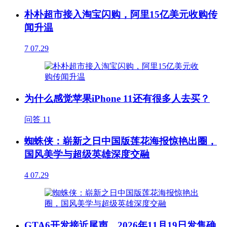
朴朴超市接入淘宝闪购，阿里15亿美元收购传
闻升温
7
07.29
为什么感觉苹果iPhone 11还有很多人去买？
问答
11
蜘蛛侠：崭新之日中国版莲花海报惊艳出圈，
国风美学与超级英雄深度交融
4
07.29
GTA6开发接近尾声，2026年11月19日发售确