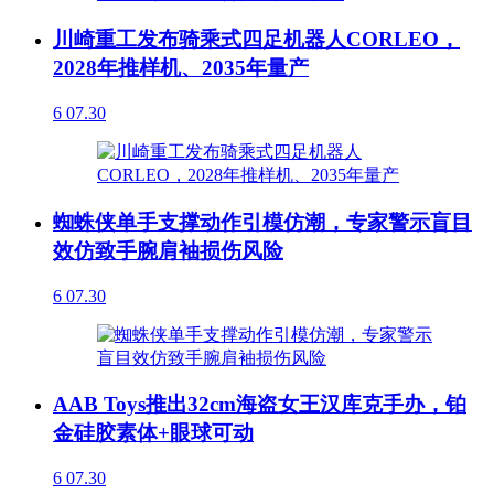
川崎重工发布骑乘式四足机器人CORLEO，
2028年推样机、2035年量产
6
07.30
蜘蛛侠单手支撑动作引模仿潮，专家警示盲目
效仿致手腕肩袖损伤风险
6
07.30
AAB Toys推出32cm海盗女王汉库克手办，铂
金硅胶素体+眼球可动
6
07.30