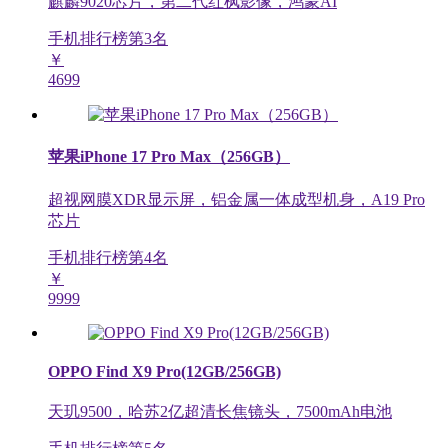
麒麟9020芯片，第二代红枫影像，鸿蒙AI
手机排行榜第
3
名
￥
4699
苹果iPhone 17 Pro Max（256GB）
超视网膜XDR显示屏，铝金属一体成型机身，A19 Pro
芯片
手机排行榜第
4
名
￥
9999
OPPO Find X9 Pro(12GB/256GB)
天玑9500，哈苏2亿超清长焦镜头，7500mAh电池