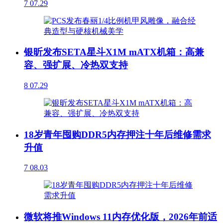
7
07.29
银昕发布SETA星斗X1M mATX机箱：高兼
容、强扩展、冷热双支持
8
07.29
18岁青年囤购DDR5内存押注十年后维修需求
升值
7
08.03
微软将推Windows 11内存优化版，2026年前适