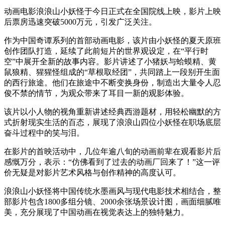
动画电影浪浪山小妖怪于今日正式在全国院线上映，影片上映
后票房迅速突破5000万元，引发广泛关注。
作为中国奇谭系列的首部动画电影，该片由小妖怪的夏天原班
创作团队打造，延续了此前短片的世界观设定，在“平行时
空”中展开全新的故事内容。影片讲述了小猪妖与蛤蟆精、黄
鼠狼精、猩猩怪组成的“草根取经团”，共同踏上一段别开生面
的西行旅途。他们在旅途中不断变换身份，制造出大量令人忍
俊不禁的情节，为观众带来了耳目一新的观影体验。
该片以小人物的视角重新讲述经典西游题材，用轻松幽默的方
式折射现实生活的百态，展现了浪浪山四位小妖怪在职场底层
奋斗过程中的笑与泪。
在影片的首映活动中，几位年逾八旬的动画前辈在观看影片后
感慨万分，表示：“仿佛看到了过去的动画厂回来了！”这一评
价无疑是对影片艺术风格与创作精神的高度认可。
浪浪山小妖怪将中国传统水墨画风与现代电影技术相结合，整
部影片包含1800多组分镜、2000余张场景设计图，画面细腻唯
美，充分展现了中国动画在视觉表达上的独特魅力。