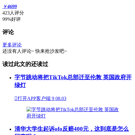
￥
4699
423人评分
99%好评
评论
更多评论
还没有人评论~
快来
抢沙发
吧~
读过此文的还读过
字节跳动将把TikTok总部迁至伦敦 英国政府开
绿灯

打开APP客户端
9
08.03
清华大学生起诉ofo反赔400元，这到底是怎么