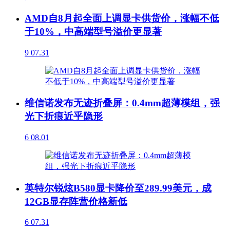
AMD自8月起全面上调显卡供货价，涨幅不低
于10%，中高端型号溢价更显著
9
07.31
维信诺发布无迹折叠屏：0.4mm超薄模组，强
光下折痕近乎隐形
6
08.01
英特尔锐炫B580显卡降价至289.99美元，成
12GB显存阵营价格新低
6
07.31