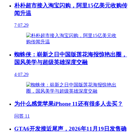
朴朴超市接入淘宝闪购，阿里15亿美元收购传
闻升温
7
07.29
蜘蛛侠：崭新之日中国版莲花海报惊艳出圈，
国风美学与超级英雄深度交融
4
07.29
为什么感觉苹果iPhone 11还有很多人去买？
问答
11
GTA6开发接近尾声，2026年11月19日发售确