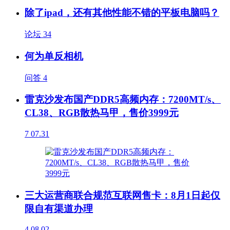
除了ipad，还有其他性能不错的平板电脑吗？
论坛
34
何为单反相机
问答
4
雷克沙发布国产DDR5高频内存：7200MT/s、
CL38、RGB散热马甲，售价3999元
7
07.31
三大运营商联合规范互联网售卡：8月1日起仅
限自有渠道办理
4
08.02