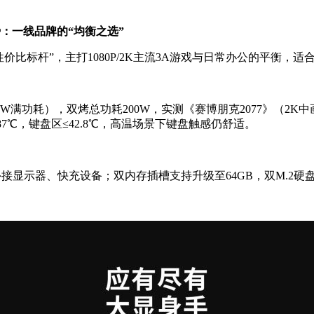
势：一线品牌的“均衡之选”
位“性价比标杆”，主打1080P/2K主流3A游戏与日常办公的平衡
（115W满功耗），双烤总功耗200W，实测《赛博朋克2077》（2K中画
87℃，键盘区≤42.8℃，高温场景下键盘触感仍舒适。
45），方便外接显示器、快充设备；双内存插槽支持升级至64GB，双M.