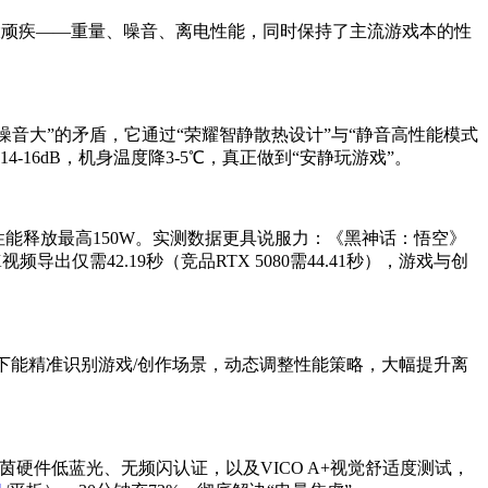
游戏本的三大顽疾——重量、噪音、离电性能，同时保持了主流游戏本的性
音大”的矛盾，它通过“荣耀智静散热设计”与“静音高性能模式
-16dB，机身温度降3-5℃，真正做到“安静玩游戏”。
），整机性能释放最高150W。实测数据更具说服力：《黑神话：悟空》
4K视频导出仅需42.19秒（竞品RTX 5080需44.41秒），游戏与创
，离电状态下能精准识别游戏/创作场景，动态调整性能策略，大幅提升离
过德国莱茵硬件低蓝光、无频闪认证，以及VICO A+视觉舒适度测试，