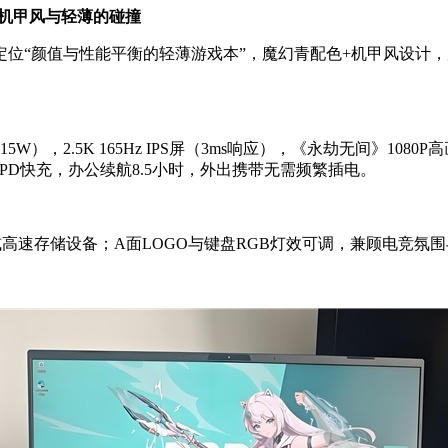
：机甲风与轻薄的碰撞
位“颜值与性能平衡的轻薄游戏本”，魔幻青配色+机甲风设计，厚度仅
15W），2.5K 165Hz IPS屏（3ms响应），《永劫无间》108
0W PD快充，办公续航8.5小时，外出携带无需频繁插电。
K显示器或高速存储设备；A面LOGO与键盘RGB灯效可调，兼顾电竞