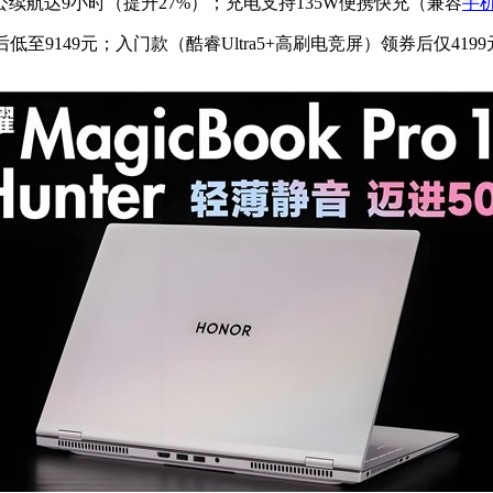
续航达9小时（提升27%）；充电支持135W便携快充（兼容
手
亿补贴后低至9149元；入门款（酷睿Ultra5+高刷电竞屏）领券后仅4