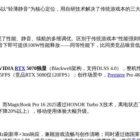
ro 16 2025以“轻薄静音”为核心定位，用自研技术解决了传统
现了性能、静音、续航的多维调优。区别于传统游戏本“性能强则噪
噪音下即可提供100W性能释放——同等性能下，比同类竞品噪音低14
IDIA
RTX
5070独显
（Blackwell架构，支持DLSS 4.0
5FPS（竞品RTX 5080仅120FPS）；创作场景中，
Premiere
Pro 
cBook Pro 16 2025通过HONOR Turbo X技术
下降20%以上），移动使用体验大幅升级。
t亮度+165Hz刷新率+3ms响应，兼顾游戏流畅与创作清晰；同时通