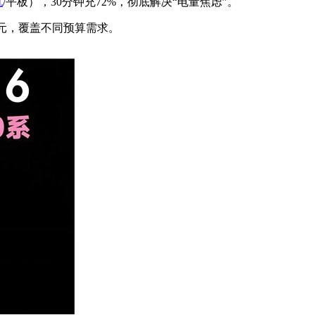
机
/平板），30分钟充72%，彻底解决“电量焦虑”。
199元，覆盖不同预算需求。