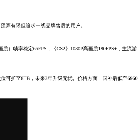
，适合预算有限但追求一线品牌售后的用户。
质）帧率稳定65FPS，《CS2》1080P高画质180FPS+，主流游
2硬盘位可扩至8TB，未来3年升级无忧。价格方面，国补后低至6960