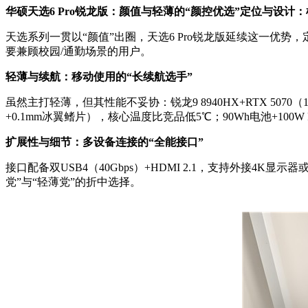
华硕天选6 Pro锐龙版：颜值与轻薄的“颜控优选”定位与设计
天选系列一贯以“颜值”出圈，天选6 Pro锐龙版延续这一优势，定
要兼顾校园/通勤场景的用户。
轻薄与续航：移动使用的“长续航选手”
虽然主打轻薄，但其性能不妥协：锐龙9 8940HX+RTX 5070（1
+0.1mm冰翼鳍片），核心温度比竞品低5℃；90Wh电池+10
扩展性与细节：多设备连接的“全能接口”
接口配备双USB4（40Gbps）+HDMI 2.1，支持外接4
党”与“轻薄党”的折中选择。