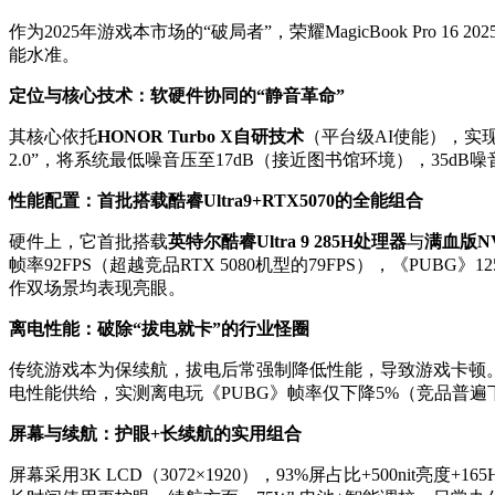
作为2025年游戏本市场的“破局者”，荣耀MagicBook P
能水准。
定位与核心技术：软硬件协同的“静音革命”
其核心依托
HONOR Turbo X自研技术
（平台级AI使能），实
2.0”，将系统最低噪音压至17dB（接近图书馆环境），35dB
性能配置：首批搭载酷睿Ultra9+RTX5070的全能组合
硬件上，它首批搭载
英特尔酷睿Ultra 9 285H处理器
与
满血版NV
帧率92FPS（超越竞品RTX 5080机型的79FPS），《PUBG》12
作双场景均表现亮眼。
离电性能：破除“拔电就卡”的行业怪圈
传统游戏本为保续航，拔电后常强制降低性能，导致游戏卡顿。而Magi
电性能供给，实测离电玩《PUBG》帧率仅下降5%（竞品普遍
屏幕与续航：护眼+长续航的实用组合
屏幕采用3K LCD（3072×1920），93%屏占比+500ni