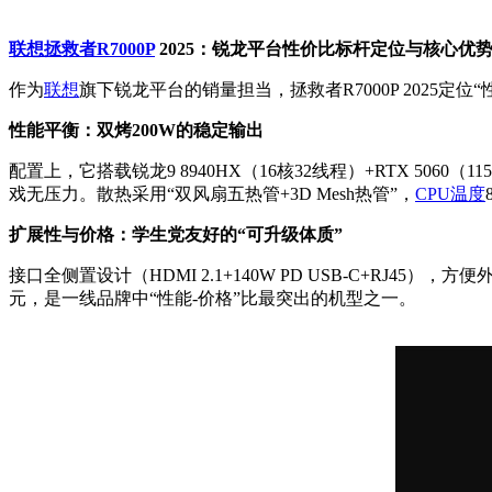
联想拯救者R7000P
2025：锐龙平台性价比标杆定位与核心优
作为
联想
旗下锐龙平台的销量担当，拯救者R7000P 2025定
性能平衡：双烤200W的稳定输出
配置上，它搭载锐龙9 8940HX（16核32线程）+RTX 5060
戏无压力。散热采用“双风扇五热管+3D Mesh热管”，
CPU温度
扩展性与价格：学生党友好的“可升级体质”
接口全侧置设计（HDMI 2.1+140W PD USB-C+RJ
元，是一线品牌中“性能-价格”比最突出的机型之一。